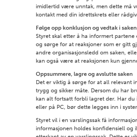
imidlertid være unntak, men dette må vu
kontakt med din idrettskrets eller rådgi
Følge opp konklusjon og vedtak i saken
Styret skal etter å ha informert parten
og sørge for at reaksjoner som er gitt
andre organisasjonsledd om saken, elle
kan også være at reaksjonen kun gjenno
Oppsummere, lagre og avslutte saken
Det er viktig å sørge for at all relevant
trygg og sikker måte. Dersom du har bruk
kan alt fortsatt forbli lagret der. Har 
eller på PC, bør dette legges inn i syste
Styret vil i en varslingssak få informasjo
informasjonen holdes konfidensiell og 
etterkant av en varslingssak. Dette er vi