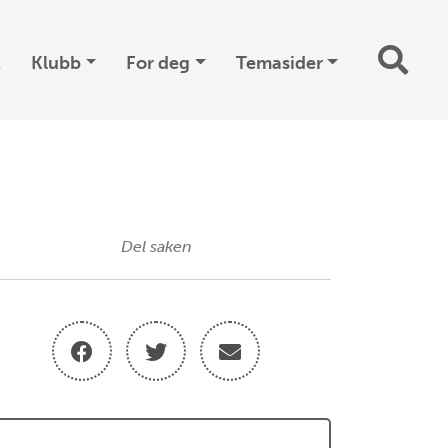
t
Klubb
For deg
Temasider
Del saken