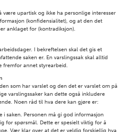
 være upartisk og ikke ha personlige interesser
 informasjon (konfidensialitet), og at den det
er anklaget for (kontradiksjon).
arbeidsdager. I bekreftelsen skal det gis et
attende saken er. En varslingssak skal alltid
e fremfor annet styrearbeid.
n
den som har varslet og den det er varslet om på
ge varslingssaker kan dette også inkludere
ende. Noen råd til hva dere kan gjøre er:
e i saken. Personen må gi god informasjon
 for spørsmål. Dette er spesielt viktig for å
e. Vær klar over at det er veldig forskjellig hva