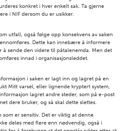
rderes konkret i hver enkelt sak. Ta gjerne
vere i NIF dersom du er usikker.
e om utfall, også følge opp konsekvens av saken
 gjennomføres. Dette kan innebære å informere
r å sende den videre til påtalenemda. Men det
mføres innad i organisasjonsleddet.
 informasjon i saken er lagt inn og lagret på en
t Mitt varsel, eller lignende kryptert system,
du informasjon lagret andre steder, som på e-post
met dere bruker, og så skal dette slettes.
n som er sensitiv. Det er viktig at denne
ikke deles med flere enn nødvendig, også i
ktig for å forebygge at det oppstår rykter etter at