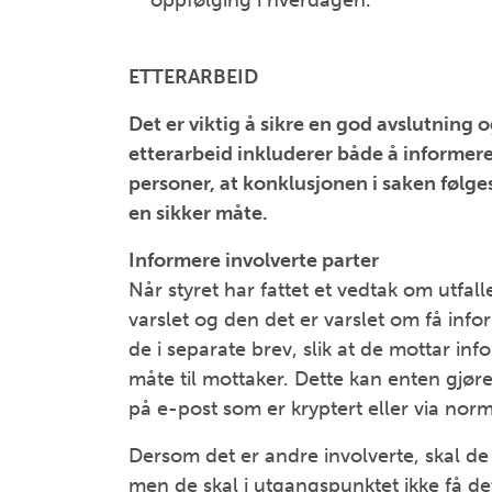
oppfølging i hverdagen.
ETTERARBEID
Det er viktig å sikre en god avslutning 
etterarbeid inkluderer både å informere
personer, at konklusjonen i saken følge
en sikker måte.
Informere involverte parter
Når styret har fattet et vedtak om utfal
varslet og den det er varslet om få inf
de i separate brev, slik at de mottar inf
måte til mottaker. Dette kan enten gjør
på e-post som er kryptert eller via norm
Dersom det er andre involverte, skal de
men de skal i utgangspunktet ikke få de