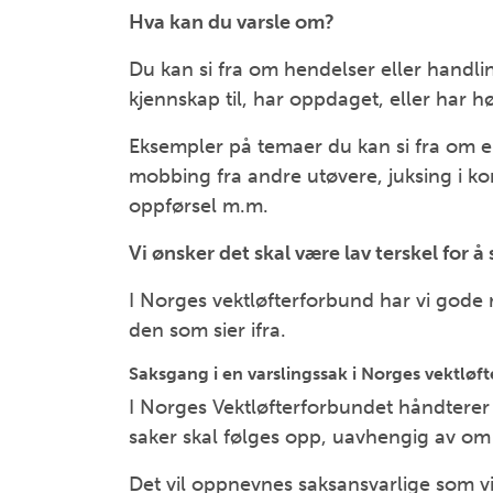
Hva kan du varsle om?
Du kan si fra om hendelser eller handli
kjennskap til, har oppdaget, eller har h
Eksempler på temaer du kan si fra om er
mobbing fra andre utøvere, juksing i ko
oppførsel m.m.
Vi ønsker det skal være lav terskel for å s
I Norges vektløfterforbund har vi gode ru
den som sier ifra.
Saksgang i en varslingssak i Norges vektløf
I Norges Vektløfterforbundet håndterer vi
saker skal følges opp, uavhengig av om s
Det vil oppnevnes saksansvarlige som vil 