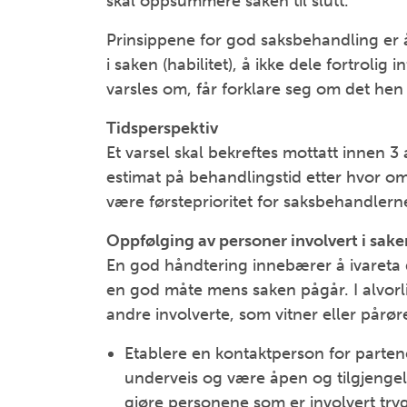
skal oppsummere saken til slutt.
Prinsippene for god saksbehandling er å
i saken (habilitet), å ikke dele fortrolig
varsles om, får forklare seg om det hen 
Tidsperspektiv
Et varsel skal bekreftes mottatt innen 3 
estimat på behandlingstid etter hvor omf
være førsteprioritet for saksbehandlern
Oppfølging av personer involvert i sake
En god håndtering innebærer å ivareta 
en god måte mens saken pågår. I alvorli
andre involverte, som vitner eller pårør
Etablere en kontaktperson for parten
underveis og være åpen og tilgjengelig
gjøre personene som er involvert trygg