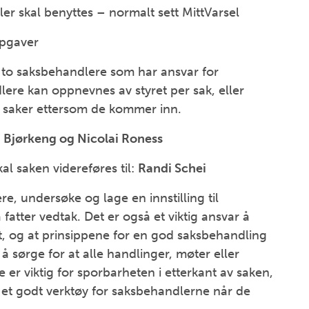
ler skal benyttes – normalt sett MittVarsel
pgaver
s to saksbehandlere som har ansvar for
dlere kan oppnevnes av styret per sak, eller
s saker ettersom de kommer inn.
 Bjørkeng og Nicolai Roness
skal saken videreføres til:
Randi Schei
e, undersøke og lage en innstilling til
 fatter vedtak. Det er også et viktig ansvar å
att, og at prinsippene for en god saksbehandling
e å sørge for at alle handlinger, møter eller
te er viktig for sporbarheten i etterkant av saken,
et godt verktøy for saksbehandlerne når de