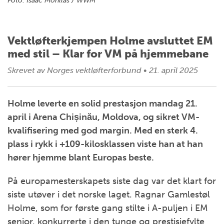
Foto: Isaac Morillas / WWM
Vektløfterkjempen Holme avsluttet EM
med stil – Klar for VM på hjemmebane
Skrevet av
Norges vektløfterforbund
•
21. april 2025
Holme leverte en solid prestasjon mandag 21.
april i Arena Chișinău, Moldova, og sikret VM-
kvalifisering med god margin. Med en sterk 4.
plass i rykk i +109-kilosklassen viste han at han
hører hjemme blant Europas beste.
På europamesterskapets siste dag var det klart for
siste utøver i det norske laget. Ragnar Gamlestøl
Holme, som for første gang stilte i A-puljen i EM
senior, konkurrerte i den tunge og prestisjefylte