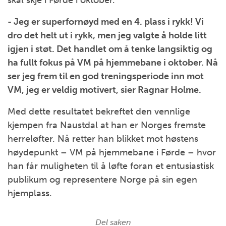
skal skje i Førde i oktober.
- Jeg er superfornøyd med en 4. plass i rykk! Vi
dro det helt ut i rykk, men jeg valgte å holde litt
igjen i støt. Det handlet om å tenke langsiktig og
ha fullt fokus på VM på hjemmebane i oktober. Nå
ser jeg frem til en god treningsperiode inn mot
VM, jeg er veldig motivert, sier Ragnar Holme.
Med dette resultatet bekreftet den vennlige
kjempen fra Naustdal at han er Norges fremste
herreløfter. Nå retter han blikket mot høstens
høydepunkt – VM på hjemmebane i Førde – hvor
han får muligheten til å løfte foran et entusiastisk
publikum og representere Norge på sin egen
hjemplass.
Del saken