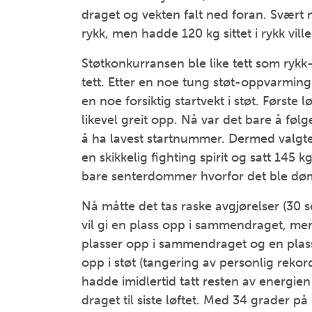
draget og vekten falt ned foran. Svært n
rykk, men hadde 120 kg sittet i rykk vill
Støtkonkurransen ble like tett som ryk
tett. Etter en noe tung støt-oppvarming
en noe forsiktig startvekt i støt. Første 
likevel greit opp. Nå var det bare å fø
å ha lavest startnummer. Dermed valgte 
en skikkelig fighting spirit og satt 145 k
bare senterdommer hvorfor det ble dømt
Nå måtte det tas raske avgjørelser (30 
vil gi en plass opp i sammendraget, men 
plasser opp i sammendraget og en plass o
opp i støt (tangering av personlig rekord
hadde imidlertid tatt resten av energien
draget til siste løftet. Med 34 grader på