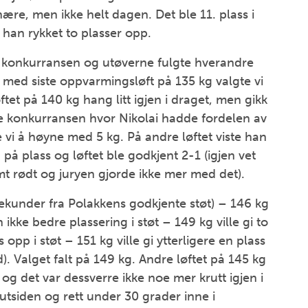
ære, men ikke helt dagen. Det ble 11. plass i
e han rykket to plasser opp.
k-konkurransen og utøverne fulgte hverandre
 med siste oppvarmingsløft på 135 kg valgte vi
løftet på 140 kg hang litt igjen i draget, men gikk
lge konkurransen hvor Nikolai hadde fordelen av
vi å høyne med 5 kg. På andre løftet viste han
g på plass og løftet ble godkjent 2-1 (igjen vet
 rødt og juryen gjorde ikke mer med det).
sekunder fra Polakkens godkjente støt) – 146 kg
ikke bedre plassering i støt – 149 kg ville gi to
pp i støt – 151 kg ville gi ytterligere en plass
). Valget falt på 149 kg. Andre løftet på 145 kg
 og det var dessverre ikke noe mer krutt igjen i
 utsiden og rett under 30 grader inne i