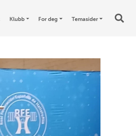
t
Klubb
For deg
Temasider