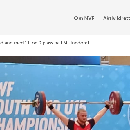
Om NVF
Aktiv idret
Aadland med 11. og 9.plass på EM Ungdom!