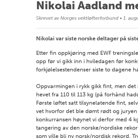
Nikolai Aadland m
Skrevet av
Norges vektløfterforbund
•
1. aug
Nikolai var siste norske deltager på si
Etter fin oppkjøring med EWF treningsle
opp før vi gikk inn i hviledagen før kon
forkjølelsestendenser siste to dagene ha
Oppvarmingen i rykk gikk fint, men det m
hevet fra 110 til 113 kg (på forhånd ha
Første løftet satt tilsynelatende fint, 
vet hvorfor det ble dømt rødt og juryen 
konkurransen høynet vi derfor med 4 kg.
tangering av den norske/nordiske reko
som ville bli ny norsk/nordisk rekord. Tred