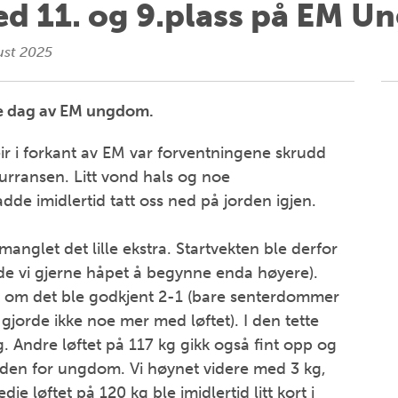
ed 11. og 9.plass på EM 
ust 2025
ste dag av EM ungdom.
ir i forkant av EM var forventningene skrudd
kurransen. Litt vond hals og noe
dde imidlertid tatt oss ned på jorden igjen.
anglet det lille ekstra. Startvekten ble derfor
dde vi gjerne håpet å begynne enda høyere).
selv om det ble godkjent 2-1 (bare senterdommer
gjorde ikke noe mer med løftet). I den tette
 Andre løftet på 117 kg gikk også fint opp og
rden for ungdom. Vi høynet videre med 3 kg,
je løftet på 120 kg ble imidlertid litt kort i