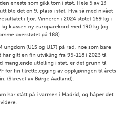
den eneste som gikk tom i støt. Hele 5 av 13
lutt ble det en 9. plass i støt. Hva så med nivået
sultatet i fjor. Vinneren i 2024 støtet 169 kg i
94 kg klassen ny europarekord med 190 kg (og
bomme overstøtet på 188).
 EM ungdom (U15 og U17) på rad, noe som bare
 har gitt en fin utvikling fra 95-118 i 2023 til
 manglende uttelling i støt, er det grunn til
F for fin tilrettelegging av oppkjøringen til årets
in. (Skrevet av Børge Aadland).
m har stått på i varmen i Madrid, og håper det
 videre.