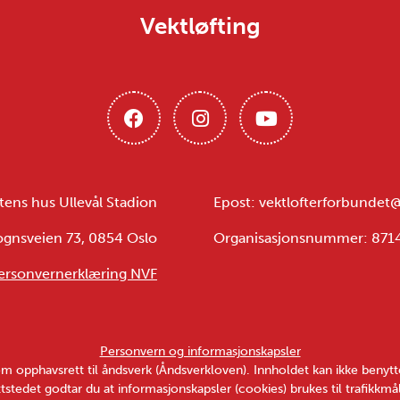
Vektløfting
tens hus Ullevål Stadion
Epost: vektlofterforbundet
ognsveien 73, 0854 Oslo
Organisasjonsnummer: 87
ersonvernerklæring NVF
Personvern og informasjonskapsler
v om opphavsrett til åndsverk (Åndsverkloven). Innholdet kan ikke ben
tstedet godtar du at informasjonskapsler (cookies) brukes til trafikkmål