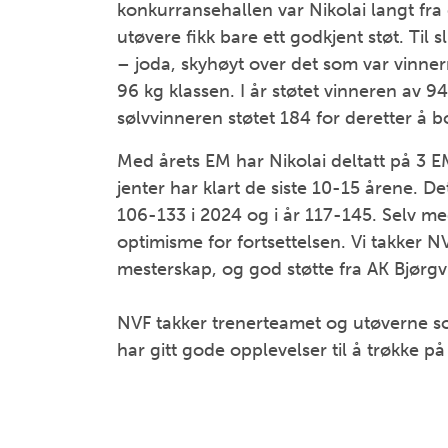
konkurransehallen var Nikolai langt fra 
utøvere fikk bare ett godkjent støt. Til s
– joda, skyhøyt over det som var vinnerre
96 kg klassen. I år støtet vinneren av 
sølvvinneren støtet 184 for deretter å 
Med årets EM har Nikolai deltatt på 3
jenter har klart de siste 10-15 årene. Det
106-133 i 2024 og i år 117-145. Selv med
optimisme for fortsettelsen. Vi takker NV
mesterskap, og god støtte fra AK Bjørgv
NVF takker trenerteamet og utøverne so
har gitt gode opplevelser til å trøkke på