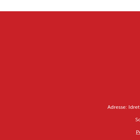
Adresse: Idret
S
P