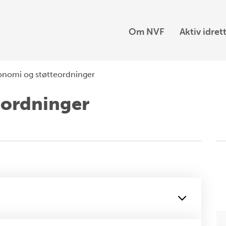
Om NVF
Aktiv idret
nomi og støtteordninger
eordninger