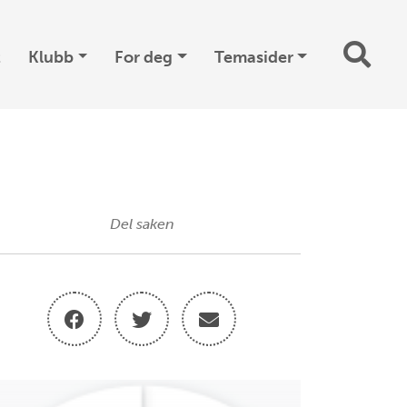
t
Klubb
For deg
Temasider
Del saken