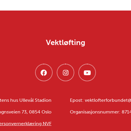
Vektløfting
tens hus Ullevål Stadion
Epost: vektlofterforbundet
ognsveien 73, 0854 Oslo
Organisasjonsnummer: 87
ersonvernerklæring NVF