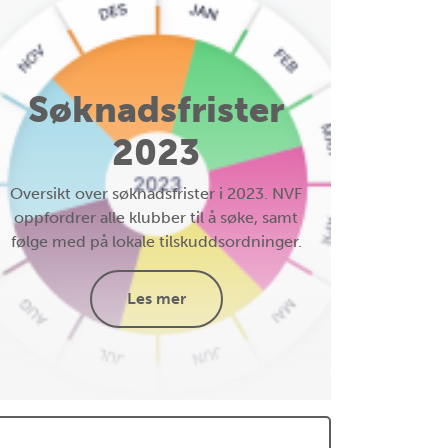
Søknadsfrister
2023
Oversikt over søknadsfrister i 2023. NVF
oppfordrer alle klubber til å søke, samt
følge med på lokale tilskuddsordninger.
Les mer